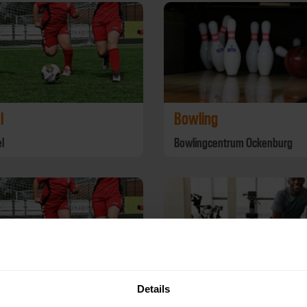
l
Bowling
l
Bowlingcentrum Ockenburg
Details
l
Aerobics