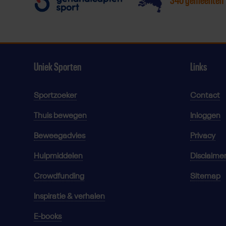
340 gemeenten
Uniek Sporten
Links
Sportzoeker
Contact
Thuis bewegen
Inloggen
Beweegadvies
Privacy
Hulpmiddelen
Disclaime
Crowdfunding
Sitemap
Inspiratie & verhalen
E-books