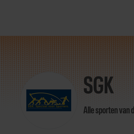
Direct
door
naar
SGK
content
Alle sporten van 