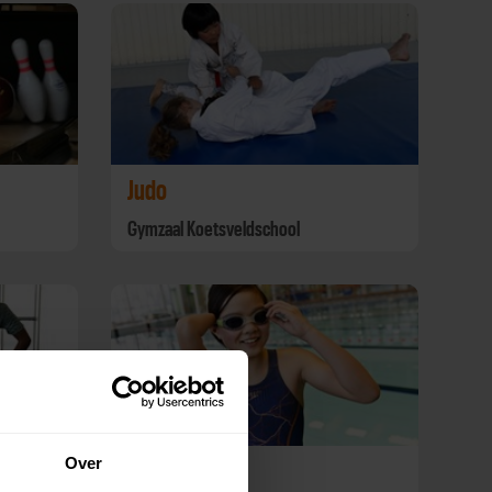
Judo
Gymzaal Koetsveldschool
Over
Zwemmen