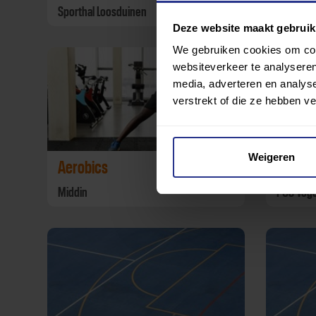
Sporthal Loosduinen
HVV Laak
Deze website maakt gebruik
We gebruiken cookies om cont
websiteverkeer te analyseren
media, adverteren en analys
verstrekt of die ze hebben v
Weigeren
Aerobics
Voetba
Middin
PGS Voge