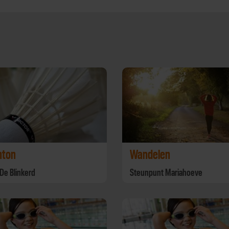
nton
Wandelen
 De Blinkerd
Steunpunt Mariahoeve