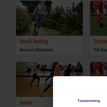
Nordic Walking
Voetba
Steunpunt Mariahoeve
PGS Voge
Toestemming
Zumba
Voetba