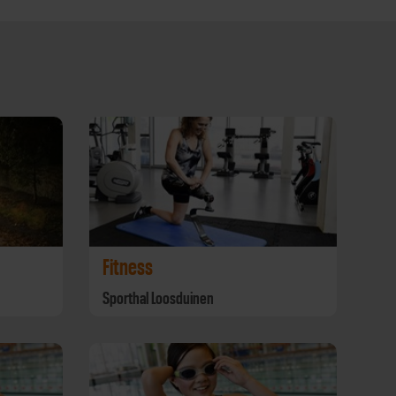
Fitness
Sporthal Loosduinen