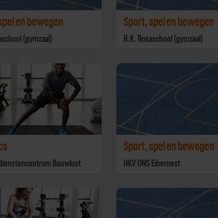
 spel en bewegen
Sport, spel en bewegen
aschool (gymzaal)
R.K. Rosaschool (gymzaal)
cs
Sport, spel en bewegen
 dienstencentrum Bouwlust
HKV ONS Eibernest