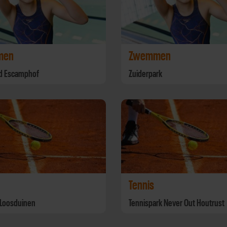
men
Zwemmen
 Escamphof
Zuiderpark
Tennis
 Loosduinen
Tennispark Never Out Houtrust