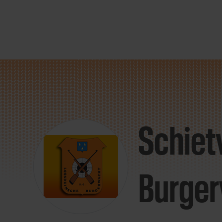
Direct
door
naar
Schiet
content
Burge