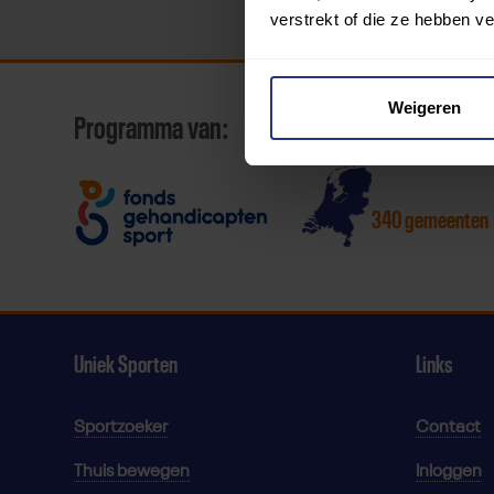
verstrekt of die ze hebben v
Weigeren
Programma van:
340 gemeenten
Uniek Sporten
Links
Sportzoeker
Contact
Thuis bewegen
Inloggen