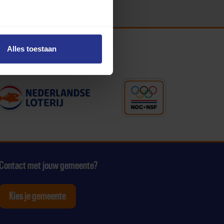
Alles toestaan
Contact met jouw gemeente?
Kies je gemeente
tagram
p Youtube
ten op Linkedin