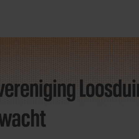
vereniging Loosdu
rwacht