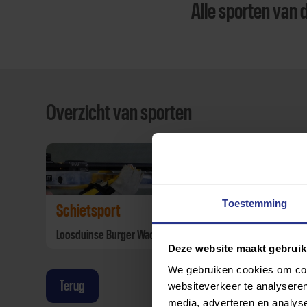
Alle sporten van 
Overzicht van sporten
Toestemming
Schietsport
Loosduinse Burger Wacht
Deze website maakt gebruik
We gebruiken cookies om cont
Terug
websiteverkeer te analyseren
media, adverteren en analys