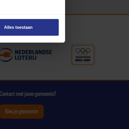
Alles toestaan
Contact met jouw gemeente?
Kies je gemeente
tagram
p Youtube
ten op Linkedin