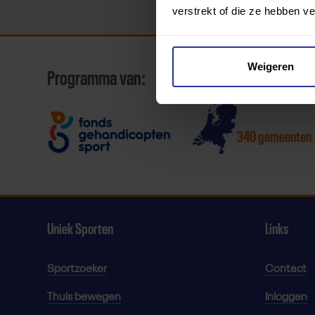
verstrekt of die ze hebben v
Weigeren
Programma van:
340 gemeenten
Uniek Sporten
Links
Sportzoeker
Contact
Thuis bewegen
Inloggen