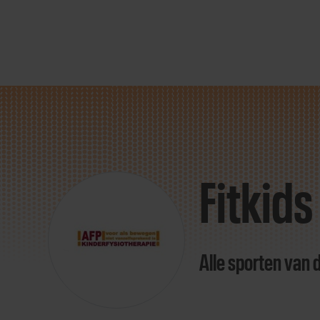
Direct
door
naar
Fitkid
content
Alle sporten van 