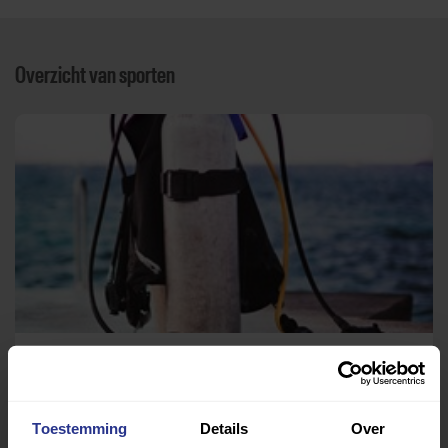
Overzicht van sporten
Duiken
Duikcentrum Souldivers
Toestemming
Details
Over