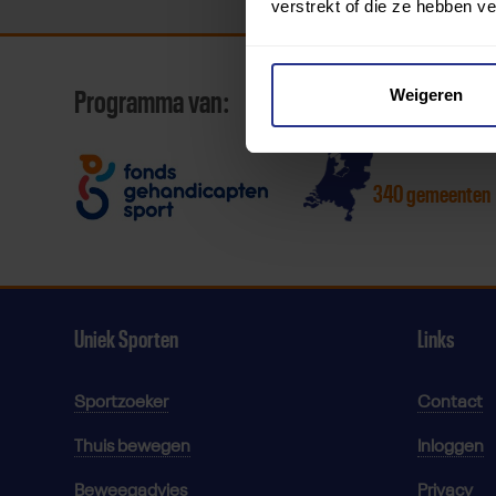
verstrekt of die ze hebben v
Weigeren
Programma van:
340 gemeenten
Uniek Sporten
Links
Sportzoeker
Contact
Thuis bewegen
Inloggen
Beweegadvies
Privacy