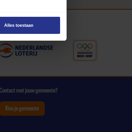
Alles toestaan
Contact met jouw gemeente?
Kies je gemeente
tagram
p Youtube
ten op Linkedin