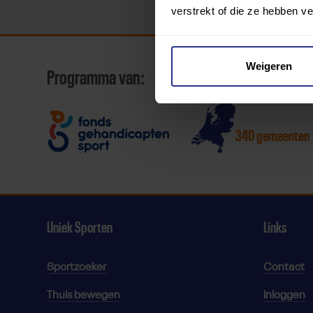
verstrekt of die ze hebben v
Weigeren
Programma van:
340 gemeenten
Uniek Sporten
Links
Sportzoeker
Contact
Thuis bewegen
Inloggen