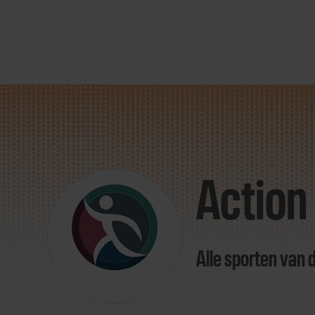
Direct
door
naar
Action
content
Alle sporten van 