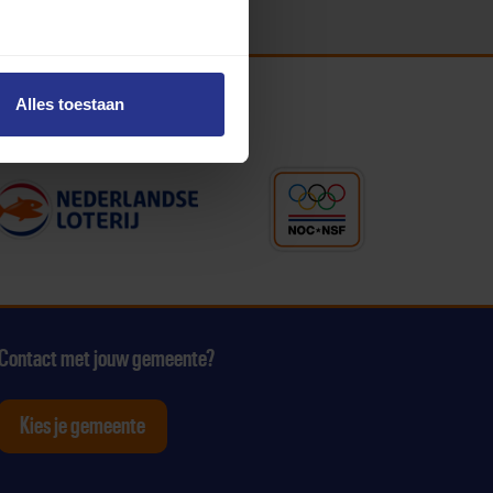
Alles toestaan
Contact met jouw gemeente?
Kies je gemeente
tagram
p Youtube
ten op Linkedin