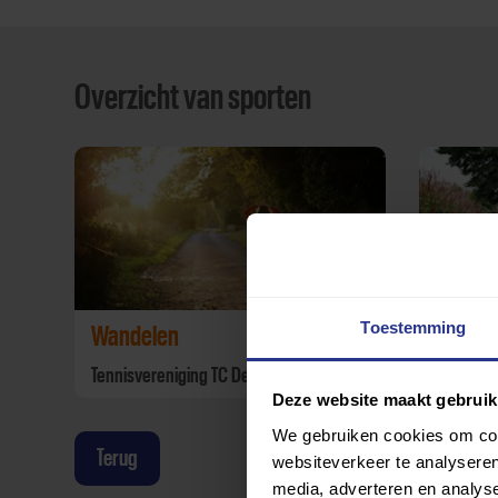
Overzicht van sporten
Toestemming
Wandelen
Nordic
Tennisvereniging TC De Linden
Tennisve
Deze website maakt gebruik
We gebruiken cookies om cont
Terug
websiteverkeer te analyseren
media, adverteren en analys