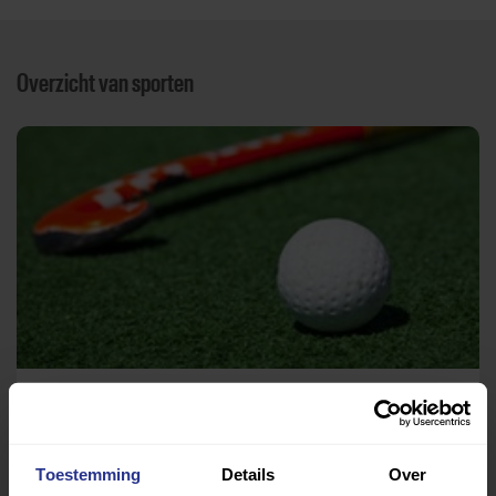
Overzicht van sporten
Hockey
HC Bloemendaal
Toestemming
Details
Over