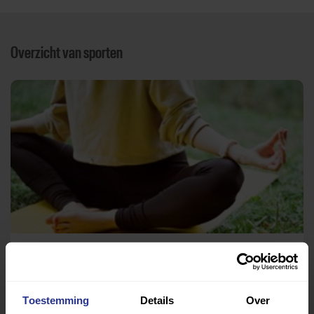
Overzicht van sporten
Yoga
Yogacentrum de Bloementuin Haarlem
Toestemming
Details
Over