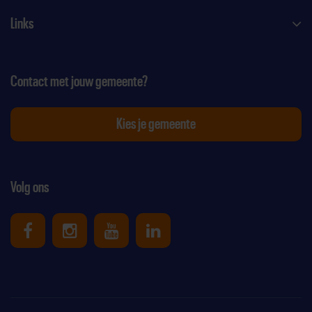
Links
Contact met jouw gemeente?
Kies je gemeente
Volg ons
Uniek Sporten op Facebook
Uniek Sporten op Instagram
Uniek Sporten op Youtube
Uniek Sporten op Link