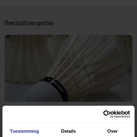
Overzicht van sporten
Badminton
Optisport Den Butter
Toestemming
Details
Over