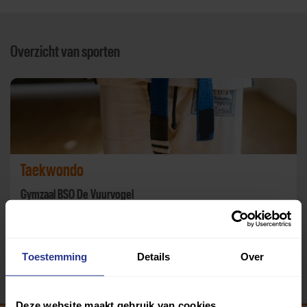
Overzicht van sporten
Taekwondo
Gymzaal BSO De Vuurvogel
Terug
Toestemming
Details
Over
Deze website maakt gebruik van cookies