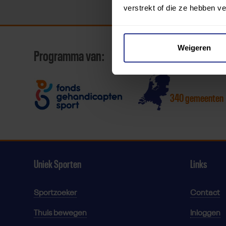
verstrekt of die ze hebben v
Weigeren
Programma van:
340 gemeenten
Uniek Sporten
Links
Sportzoeker
Contact
Thuis bewegen
Inloggen