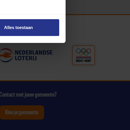
Alles toestaan
Contact met jouw gemeente?
Kies je gemeente
tagram
p Youtube
ten op Linkedin