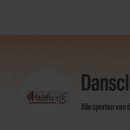
Direct
door
naar
Danscl
content
Alle sporten van 