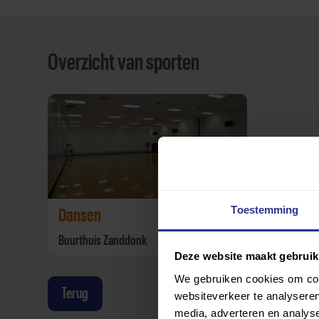
Overzicht van sporten
Toestemming
Dansen
Buurthuis Zanddonk
Deze website maakt gebruik
We gebruiken cookies om cont
Terug
websiteverkeer te analyseren
media, adverteren en analys