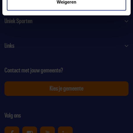
Weigeren
Uniek Sporten
Links
Contact met jouw gemeente?
Kies je gemeente
Volg ons