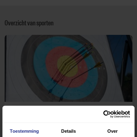
Overzicht van sporten
Handboogschieten
Accommodatie De Meierijers
Toestemming
Details
Over