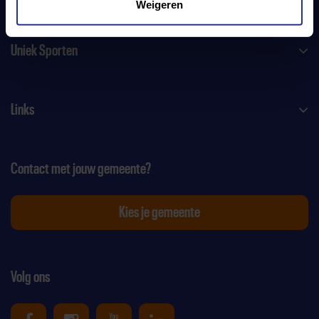
Weigeren
Uniek Sporten
Links
Contact met jouw gemeente?
Kies je gemeente
Volg ons