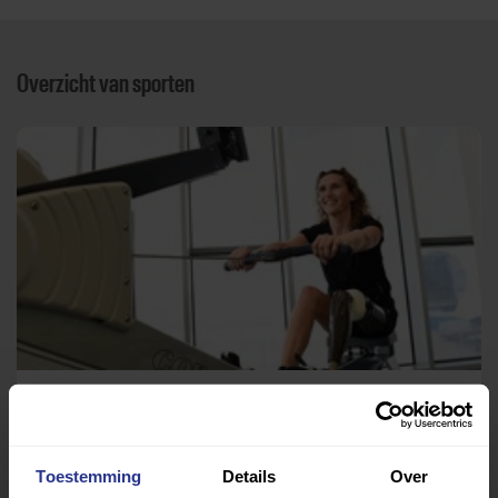
Overzicht van sporten
Medisch fitness
Fysiotherapie Jongh en van Osta
Toestemming
Details
Over