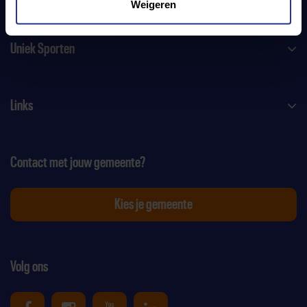
Weigeren
Uniek Sporten
Links
Contact met jouw gemeente?
Kies je gemeente
Volg ons