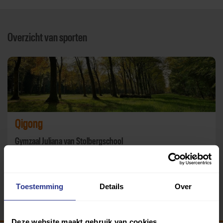
Overzicht van sporten
Qigong
Gymzaal Juliana van Stolbergschool
Terug
Toestemming
Details
Over
Deze website maakt gebruik van cookies