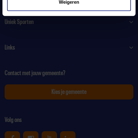
Weigeren
Uniek Sporten
Links
Contact met jouw gemeente?
Kies je gemeente
Volg ons