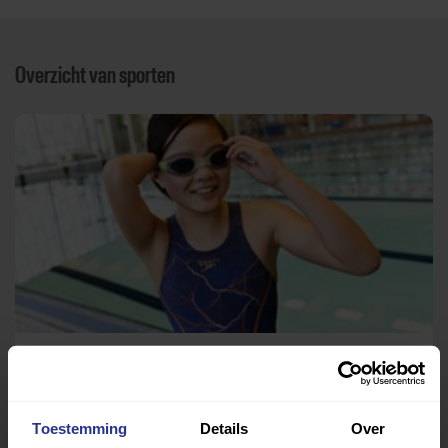
Overzicht van sporten
Zwemmen
Opti zwembad Den Donk
Toestemming
Details
Over