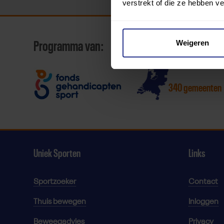
verstrekt of die ze hebben v
Weigeren
Programma van:
340 gemeenten
Uniek Sporten
Links
Sportzoeker
Contact
Thuis bewegen
Inloggen
Beweegadvies
Privacy