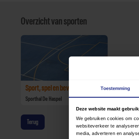
Overzicht van sporten
Sport, spel en bewegen
Toestemming
Sporthal De Haspel
Deze website maakt gebruik
We gebruiken cookies om cont
Terug
websiteverkeer te analyseren
media, adverteren en analys