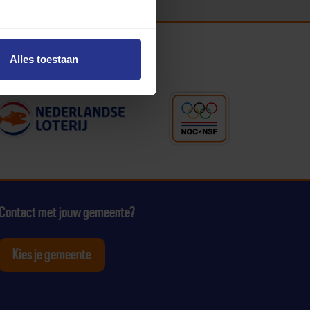
Alles toestaan
Contact met jouw gemeente?
Kies je gemeente
tagram
p Youtube
ten op Linkedin