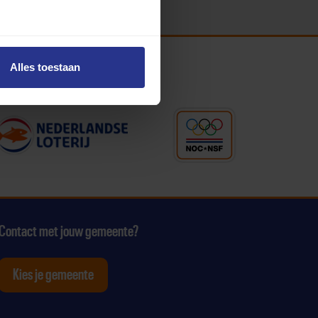
Alles toestaan
Contact met jouw gemeente?
Kies je gemeente
tagram
p Youtube
ten op Linkedin