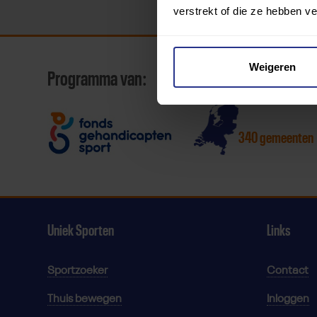
verstrekt of die ze hebben v
Weigeren
Programma van:
340 gemeenten
Uniek Sporten
Links
Sportzoeker
Contact
Thuis bewegen
Inloggen