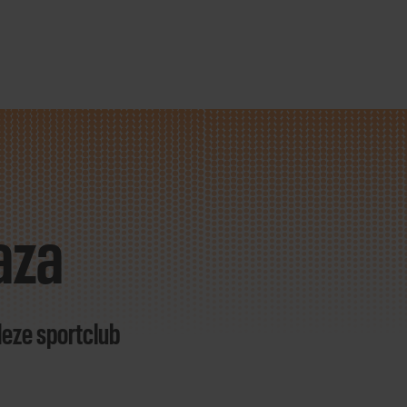
aza
deze sportclub