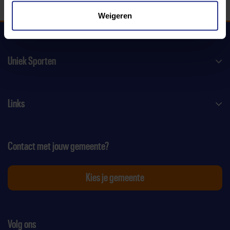
Weigeren
Uniek Sporten
Links
Contact met jouw gemeente?
Kies je gemeente
Volg ons