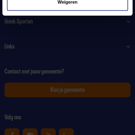
Weigeren
Uniek Sporten
Links
Contact met jouw gemeente?
Kies je gemeente
Volg ons