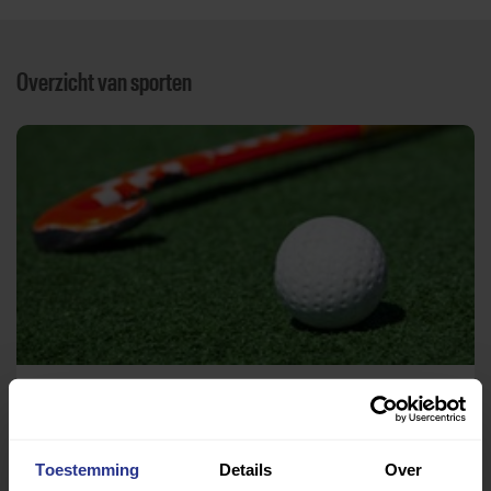
Overzicht van sporten
Hockey
Sportpark Rozenoord (MHC Tempo)
Toestemming
Details
Over