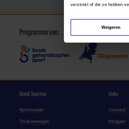
verstrekt of die ze hebben v
Weigeren
Programma van:
340 gemeenten
Uniek Sporten
Links
Sportzoeker
Contact
Thuis bewegen
Inloggen