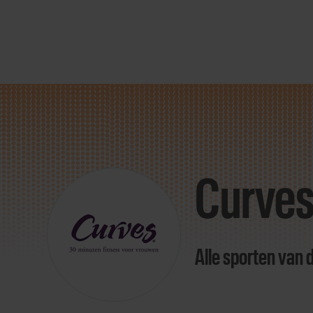
Direct
door
naar
Curves
content
Alle sporten van 