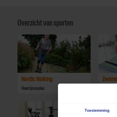
Overzicht van sporten
Nordic Walking
Zwem
Haarrijnseplas
Safari C
Toestemming