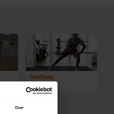
Fysiofitness
Fysiopoint
Over