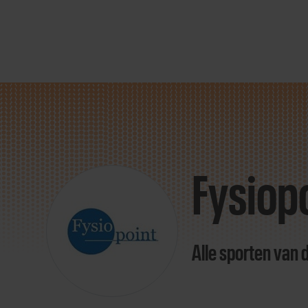
Direct
door
naar
Fysiop
content
Alle sporten van 