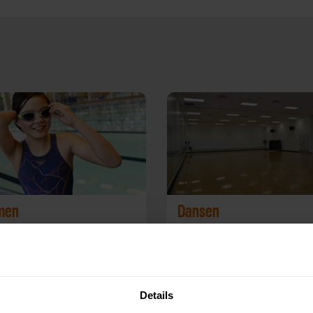
men
Dansen
omplex
Fysiopoint
Details