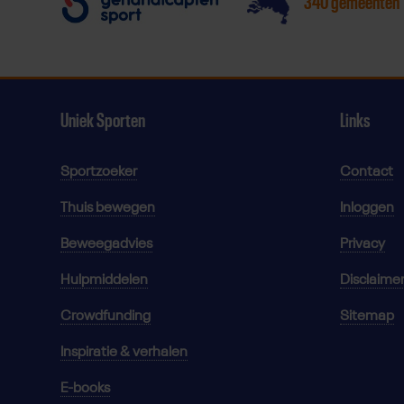
340 gemeenten
Uniek Sporten
Links
Sportzoeker
Contact
Thuis bewegen
Inloggen
Beweegadvies
Privacy
Hulpmiddelen
Disclaime
Crowdfunding
Sitemap
Inspiratie & verhalen
E-books