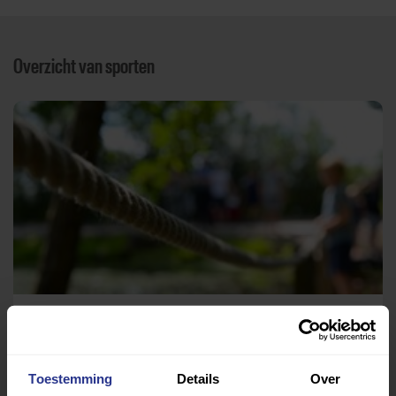
Overzicht van sporten
Scouting
De Paradijsvogels
Toestemming
Details
Over