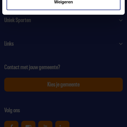
Weigeren
Uniek Sporten
Links
Contact met jouw gemeente?
Kies je gemeente
Volg ons