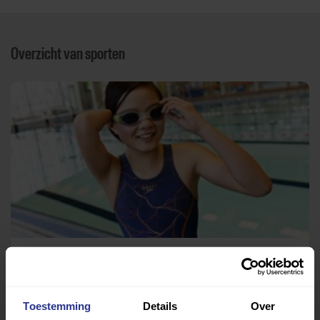
Overzicht van sporten
Zwemmen
Bosbad Emmeloord
Toestemming
Details
Over