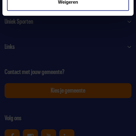
Weigeren
Uniek Sporten
Links
Contact met jouw gemeente?
Kies je gemeente
Volg ons