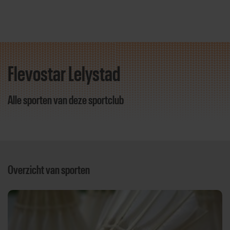
Flevostar Lelystad
Direct door naar content
Alle sporten van deze sportclub
Overzicht van sporten