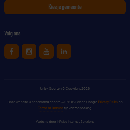
Kies je gemeente
Volg ons
Uniek Sporten op Facebook
Uniek Sporten op Instagram
Uniek Sporten op Youtube
Uniek Sporten op Link
Uniek Sporten © Copyright 2026
Deze website is beschermd door reCAPTCHA en de Google
Privacy Policy
en
Terms of Service
zijn van toepassing.
Website door
I-Pulse Internet Solutions