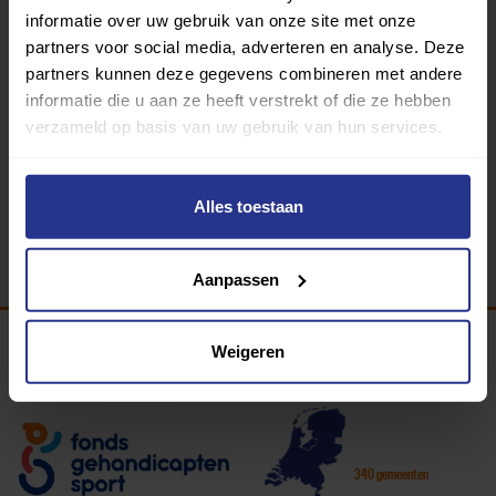
informatie over uw gebruik van onze site met onze
partners voor social media, adverteren en analyse. Deze
partners kunnen deze gegevens combineren met andere
Zeilen
informatie die u aan ze heeft verstrekt of die ze hebben
verzameld op basis van uw gebruik van hun services.
Bolhaven
Alles toestaan
Terug
Aanpassen
Weigeren
Programma van:
340 gemeenten