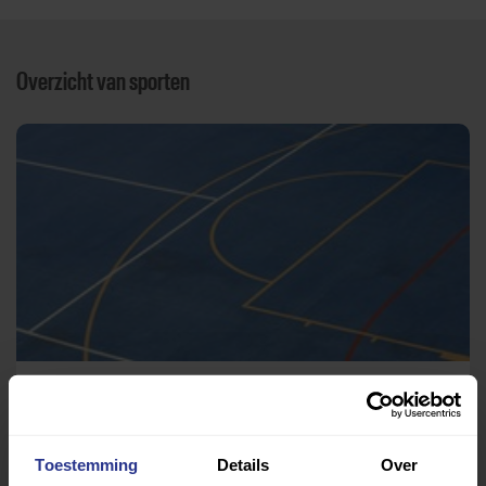
Overzicht van sporten
Sport, spel en bewegen
Atletiekbaan Sportpark De Schroef
Toestemming
Details
Over