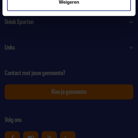
Weigeren
Uniek Sporten
Links
Contact met jouw gemeente?
Kies je gemeente
Volg ons