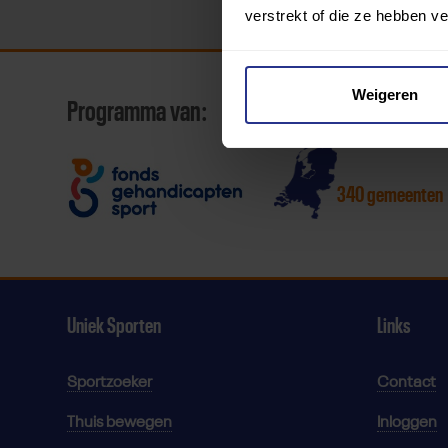
verstrekt of die ze hebben v
Weigeren
Programma van:
340 gemeenten
Uniek Sporten
Links
Sportzoeker
Contact
Thuis bewegen
Inloggen