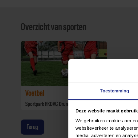
Overzicht van sporten
Toestemming
Voetbal
Sportpark RKDVC Drunen
Deze website maakt gebruik
We gebruiken cookies om cont
Terug
websiteverkeer te analyseren
media, adverteren en analys