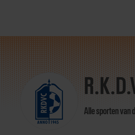
Direct
door
naar
R.K.D.
content
Alle sporten van 