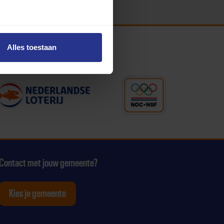
Alles toestaan
Contact met jouw gemeente?
Kies je gemeente
tagram
p Youtube
ten op Linkedin