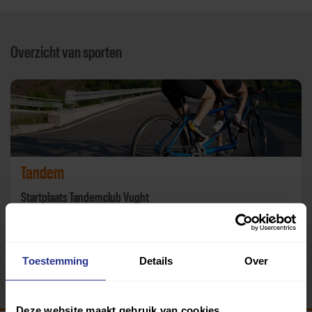
Overzicht van sporten
Tandem
Startplaats Tandemclub Vught
Terug
Toestemming
Details
Over
Deze website maakt gebruik van cookies