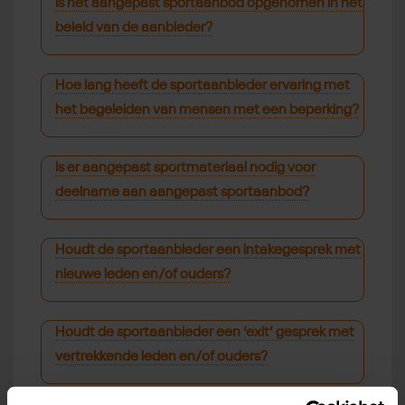
Is het aangepast sportaanbod opgenomen in het
beleid van de aanbieder?
Hoe lang heeft de sportaanbieder ervaring met
het begeleiden van mensen met een beperking?
Is er aangepast sportmateriaal nodig voor
deelname aan aangepast sportaanbod?
Houdt de sportaanbieder een intakegesprek met
nieuwe leden en/of ouders?
Houdt de sportaanbieder een ‘exit’ gesprek met
vertrekkende leden en/of ouders?