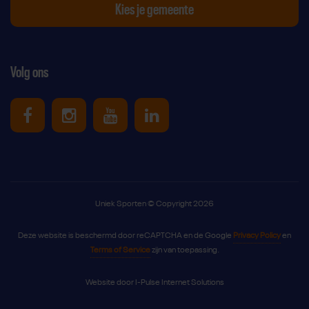
Kies je gemeente
Volg ons
Uniek Sporten op Facebook
Uniek Sporten op Instagram
Uniek Sporten op Youtube
Uniek Sporten op Link
Uniek Sporten © Copyright 2026
Deze website is beschermd door reCAPTCHA en de Google
Privacy Policy
en
Terms of Service
zijn van toepassing.
Website door
I-Pulse Internet Solutions