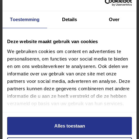
Worden leden en/of ouders van het aangepast
sportaanbod betrokken bij de sportaanbieder?
Toestemming
Details
Over
(bijv. als vrijwilliger of bestuurslid)?
Worden er gezamenlijke activiteiten
Deze website maakt gebruik van cookies
georganiseerd vanuit de sportaanbieder voor
We gebruiken cookies om content en advertenties te
leden van het regulier en aangepast
personaliseren, om functies voor social media te bieden
sportaanbod? (niet van toepassing voor
en om ons websiteverkeer te analyseren. Ook delen we
informatie over uw gebruik van onze site met onze
aanbieder met enkel aangepast sportaanbod)?
partners voor social media, adverteren en analyse. Deze
partners kunnen deze gegevens combineren met andere
Worden er activiteiten georganiseerd specifiek
informatie die u aan ze heeft verstrekt of die ze hebben
voor leden van het aangepast sportaanbod?
verzameld op basis van uw gebruik van hun services.
Werkt de sportaanbieder samen met andere
Alles toestaan
verenigingen en/of organisaties binnen het
aangepast sporten?