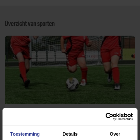
Overzicht van sporten
Voetbal
Sportpark 'De Lok'
Toestemming
Details
Over