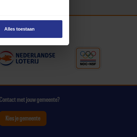
Alles toestaan
Contact met jouw gemeente?
Kies je gemeente
tagram
p Youtube
ten op Linkedin