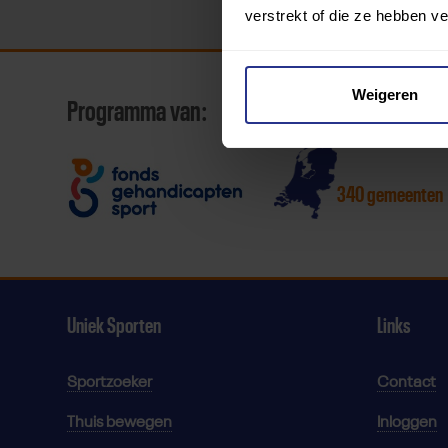
verstrekt of die ze hebben v
Weigeren
Programma van:
340 gemeenten
Uniek Sporten
Links
Sportzoeker
Contact
Thuis bewegen
Inloggen