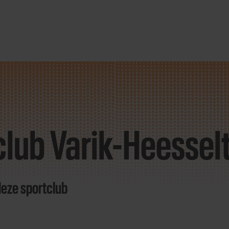
club Varik-Heessel
deze sportclub