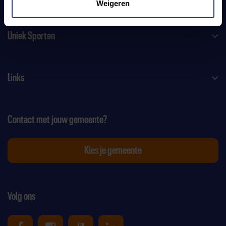
Weigeren
Uniek Sporten
Links
Contact met jouw gemeente?
Kies je gemeente
Volg ons