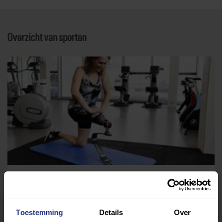
Overzicht van sporten
Fitness
Fysiotherapie Noordhuis
Toestemming
Details
Over