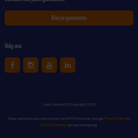
Kies je gemeente
Volg ons
Uniek Sporten op Facebook
Uniek Sporten op Instagram
Uniek Sporten op Youtube
Uniek Sporten op Link
Uniek Sporten © Copyright 2026
Deze website is beschermd door reCAPTCHA en de Google
Privacy Policy
en
Terms of Service
zijn van toepassing.