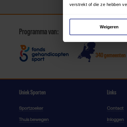
verstrekt of die ze hebben v
Weigeren
Programma van:
340 gemeenten
Uniek Sporten
Links
Sportzoeker
Contact
Thuis bewegen
Inloggen