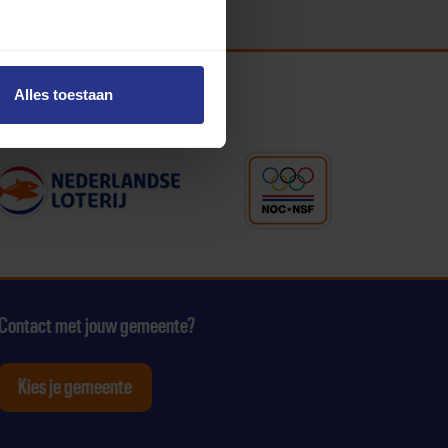
Alles toestaan
Contact met jouw gemeente?
Kies je gemeente
tagram
p Youtube
ten op Linkedin