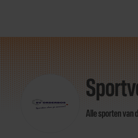
Direct
door
naar
Sportv
content
Alle sporten van 