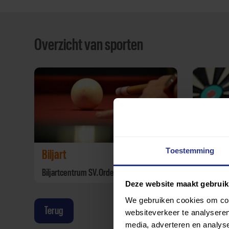
Overzicht van sporten
Toestemming
Biljart
Darten
Biljartcentrum SV.Orderbos
Sportver
Deze website maakt gebruik
We gebruiken cookies om cont
Terug
websiteverkeer te analyseren
media, adverteren en analys