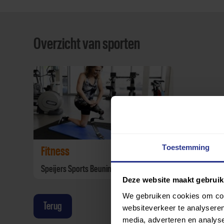
Overzicht van sporten
Toestemming
Fitness
Speijers Sports Beuningen
Deze website maakt gebruik
We gebruiken cookies om cont
Terug
websiteverkeer te analyseren
media, adverteren en analys