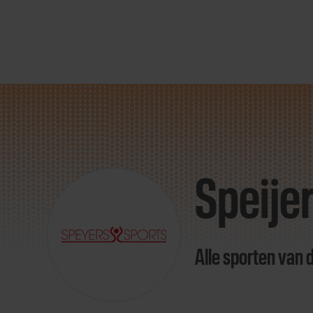
Direct
door
naar
Speije
content
Alle sporten van 