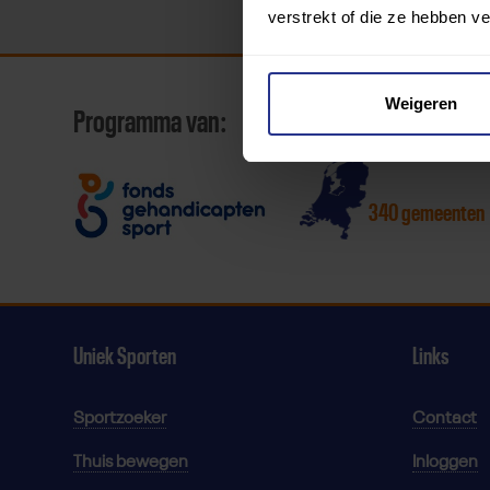
verstrekt of die ze hebben v
Weigeren
Programma van:
340 gemeenten
Uniek Sporten
Links
Sportzoeker
Contact
Thuis bewegen
Inloggen