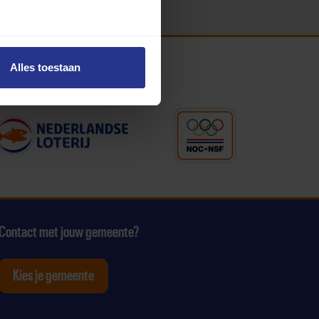
Alles toestaan
Contact met jouw gemeente?
Kies je gemeente
tagram
p Youtube
ten op Linkedin