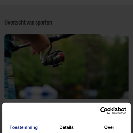
Overzicht van sporten
Vissen
Weekendopvang Viscinatie
Toestemming
Details
Over