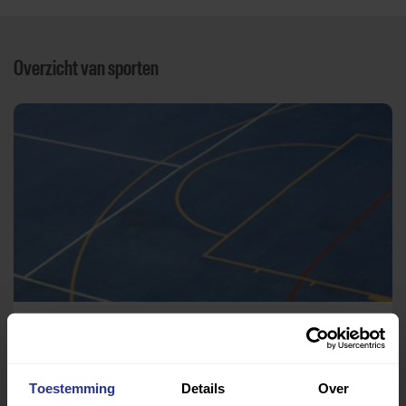
Overzicht van sporten
Gymnastiek
Gymzaal Glazeniershorst
Toestemming
Details
Over