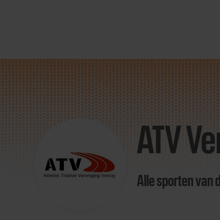
Direct
door
naar
ATV Ve
content
Alle sporten van 