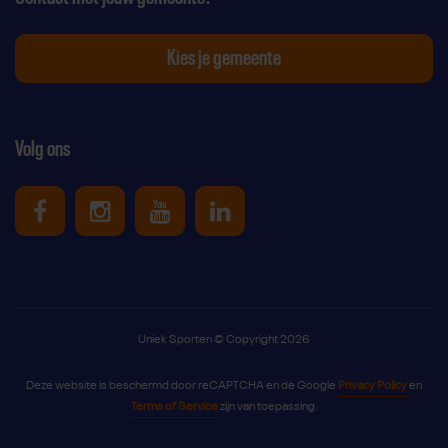
Kies je gemeente
Volg ons
Uniek Sporten op Facebook
Uniek Sporten op Instagram
Uniek Sporten op Youtube
Uniek Sporten op Link
Uniek Sporten © Copyright 2026
Deze website is beschermd door reCAPTCHA en de Google
Privacy Policy
en
Terms of Service
zijn van toepassing.