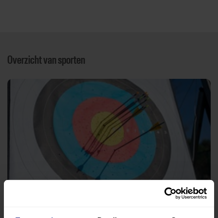
Overzicht van sporten
Handboogschieten
Handboogschutterij O.V.U. Grashoek