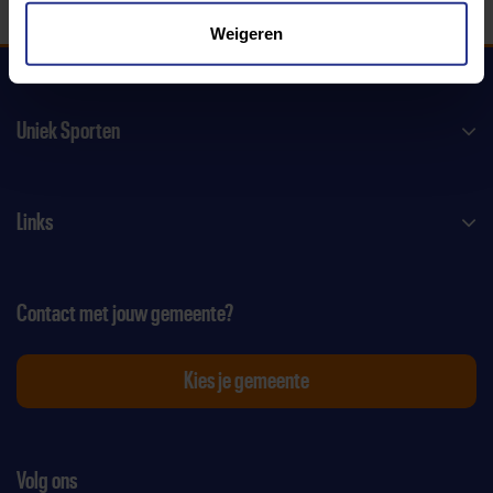
Weigeren
Uniek Sporten
Links
Contact met jouw gemeente?
Kies je gemeente
Volg ons