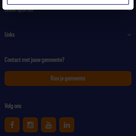
Uniek Sporten
Links
Contact met jouw gemeente?
Kies je gemeente
Volg ons
Uniek Sporten op Facebook
Uniek Sporten op Instagram
Uniek Sporten op Youtube
Uniek Sporten op Link