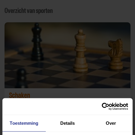
Overzicht van sporten
Schaken
Hotel de Kroon
Toestemming
Details
Over
Terug