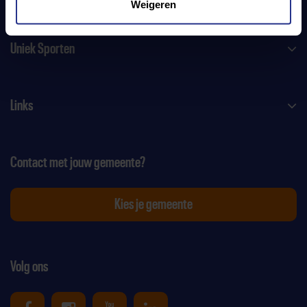
Weigeren
Uniek Sporten
Links
Contact met jouw gemeente?
Kies je gemeente
Volg ons