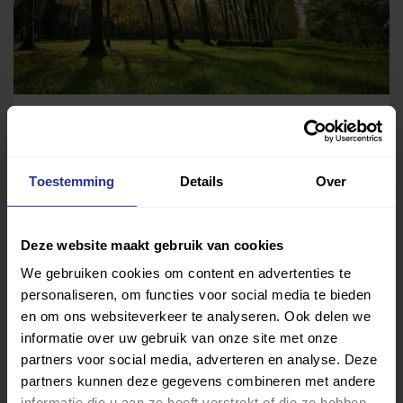
Chi Kung
Hudsonhof
Toestemming
Details
Over
Deze website maakt gebruik van cookies
We gebruiken cookies om content en advertenties te
personaliseren, om functies voor social media te bieden
Chi Kung
en om ons websiteverkeer te analyseren. Ook delen we
informatie over uw gebruik van onze site met onze
Nieuw Vredenburgh
partners voor social media, adverteren en analyse. Deze
partners kunnen deze gegevens combineren met andere
informatie die u aan ze heeft verstrekt of die ze hebben