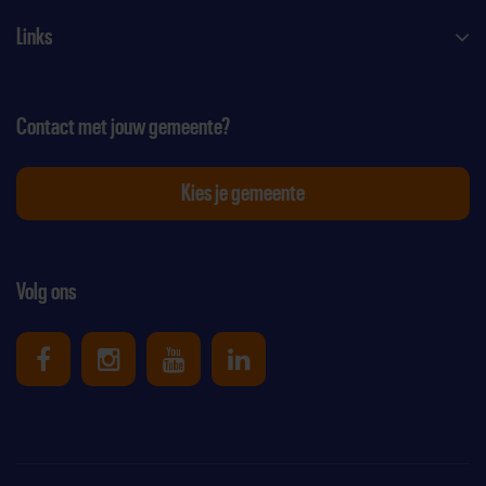
Links
Contact met jouw gemeente?
Kies je gemeente
Volg ons
Uniek Sporten op Facebook
Uniek Sporten op Instagram
Uniek Sporten op Youtube
Uniek Sporten op Link