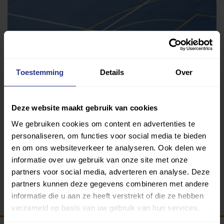
Toestemming
Details
Over
Deze website maakt gebruik van cookies
Sport, spel en bewegen
We gebruiken cookies om content en advertenties te
Gymzaal Globeschool/Johannesschool
personaliseren, om functies voor social media te bieden
en om ons websiteverkeer te analyseren. Ook delen we
informatie over uw gebruik van onze site met onze
partners voor social media, adverteren en analyse. Deze
Terug
partners kunnen deze gegevens combineren met andere
informatie die u aan ze heeft verstrekt of die ze hebben
verzameld op basis van uw gebruik van hun services.