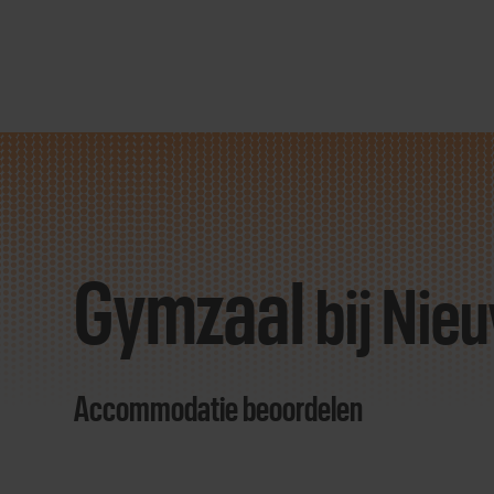
Direct
door
naar
Gymzaal
content
bij Nie
Accommodatie beoordelen