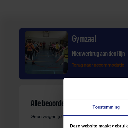
Gymzaal
Nieuwerbrug aan den Rijn
Terug naar accommodatie
Alle beoordelingen
Toestemming
Geen vragenlijsten gevonden.
Deze website maakt gebruik