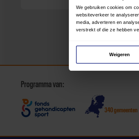
We gebruiken cookies om cont
websiteverkeer te analyseren
media, adverteren en analys
verstrekt of die ze hebben v
Weigeren
Programma van:
340 gemeenten