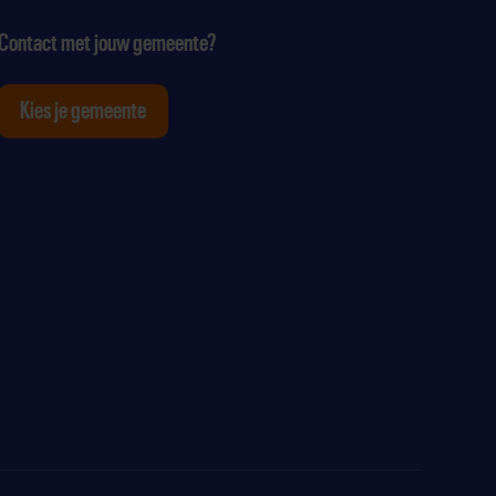
Contact met jouw gemeente?
Kies je gemeente
tagram
p Youtube
ten op Linkedin