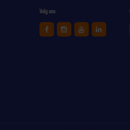
Volg ons
Uniek Sporten op Facebook
Uniek Sporten op Ins
Uniek Sporten o
Uniek Spor
r