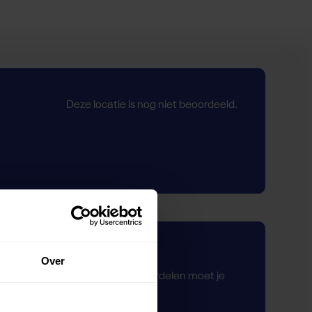
Deze locatie is nog niet beoordeeld.
Zelf beoordelen
Over
Om deze sportruimte te beoordelen moet je
ingelogd zijn.