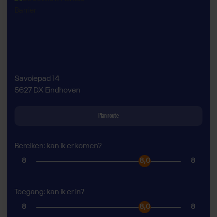
Savoiepad 14
5627 DX Eindhoven
Plan route
Bereiken: kan ik er komen?
8
8,0
8
Toegang: kan ik er in?
8
8,0
8