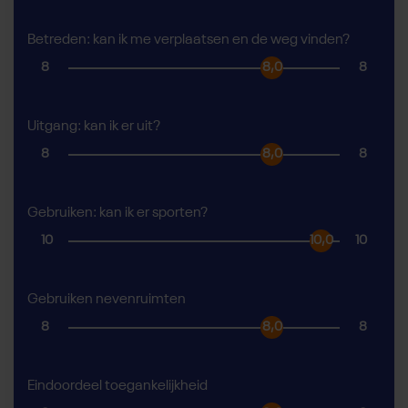
Betreden: kan ik me verplaatsen en de weg vinden?
8
8,0
8
Uitgang: kan ik er uit?
8
8,0
8
Gebruiken: kan ik er sporten?
10
10,0
10
Gebruiken nevenruimten
8
8,0
8
Eindoordeel toegankelijkheid