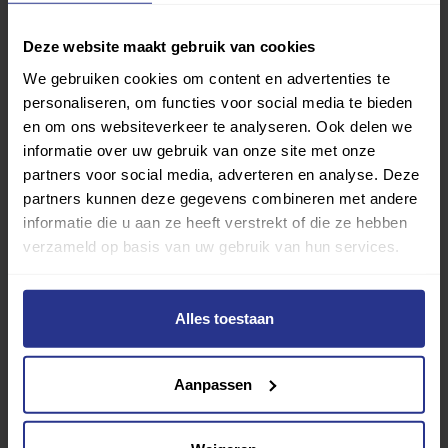
Deze website maakt gebruik van cookies
We gebruiken cookies om content en advertenties te
personaliseren, om functies voor social media te bieden
Sportveld
en om ons websiteverkeer te analyseren. Ook delen we
informatie over uw gebruik van onze site met onze
Achtse Barrier Sportveld
Nu
beoordelen
partners voor social media, adverteren en analyse. Deze
partners kunnen deze gegevens combineren met andere
informatie die u aan ze heeft verstrekt of die ze hebben
van Achtse Barrier Spo
Bekijk beoordelingen
verzameld op basis van uw gebruik van hun services.
Alles toestaan
Aanpassen
Overige buitenruimte