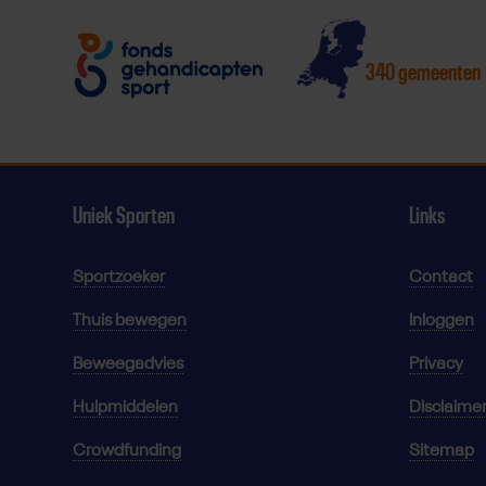
340 gemeenten
Uniek Sporten
Links
Sportzoeker
Contact
Thuis bewegen
Inloggen
Beweegadvies
Privacy
Hulpmiddelen
Disclaime
Crowdfunding
Sitemap