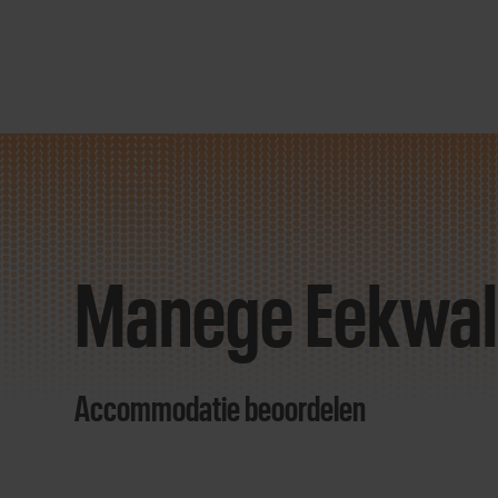
Direct
door
naar
Manege Eekwal
content
Accommodatie beoordelen