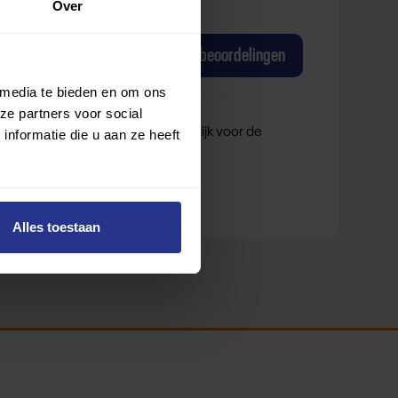
Over
Manege Eekwal Manege
van Manege Eekwa
Nu
beoordelen
Bekijk beoordelingen
 media te bieden en om ons
ze partners voor social
ek Sporten is niet verantwoordelijk voor de
nformatie die u aan ze heeft
Alles toestaan