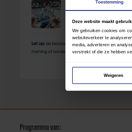
Manege
Toestemming
Deze website maakt gebruik
We gebruiken cookies om cont
websiteverkeer te analyseren
Let op:
de beoordelingen zijn gebaseerd op de erva
media, adverteren en analys
verstrekt of die ze hebben v
mening of oordelen van deze gebruikers.
Weigeren
Programma van: