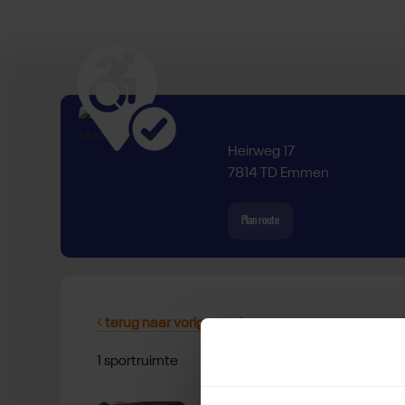
Heirweg 17
7814 TD Emmen
Plan route
terug naar vorige pagina
1 sportruimte