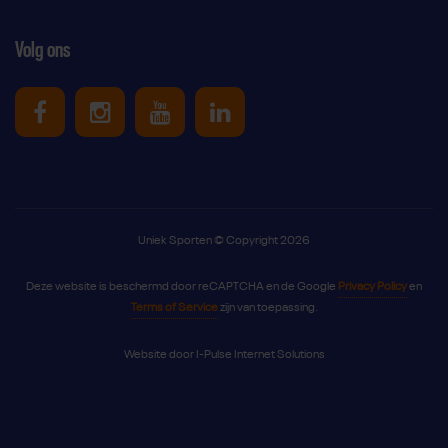
Volg ons
Uniek Sporten op Facebook
Uniek Sporten op Instagram
Uniek Sporten op Youtube
Uniek Sporten op Link
Uniek Sporten © Copyright 2026
Deze website is beschermd door reCAPTCHA en de Google
Privacy Policy
en
Terms of Service
zijn van toepassing.
Website door
I-Pulse Internet Solutions