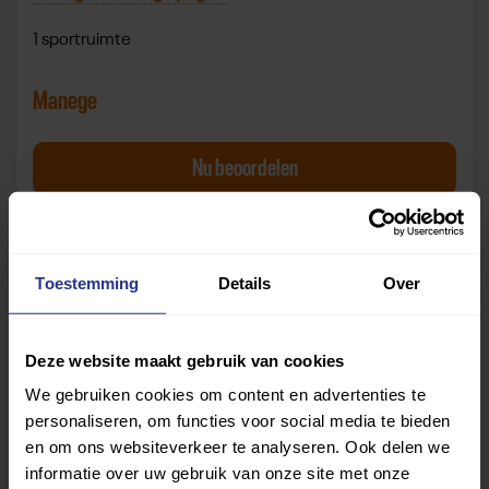
1 sportruimte
Manege
Manege Nieuwe Oranjehoeve Manege
Nu
beoordelen
van Manege Nieuwe Or
Bekijk beoordelingen
Toestemming
Details
Over
Deze website maakt gebruik van cookies
We gebruiken cookies om content en advertenties te
personaliseren, om functies voor social media te bieden
en om ons websiteverkeer te analyseren. Ook delen we
Let op:
de beoordelingen zijn gebaseerd op de
informatie over uw gebruik van onze site met onze
ervaringen van gebruikers die de vragenlijst hebben